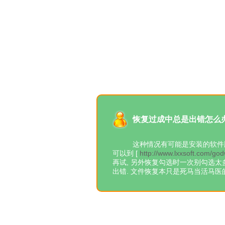
恢复过成中总是出错怎么
这种情况有可能是安装的软件版
可以到 [
http://www.lxxsoft.com/go
再试, 另外恢复勾选时一次别勾选太
出错. 文件恢复本只是死马当活马医