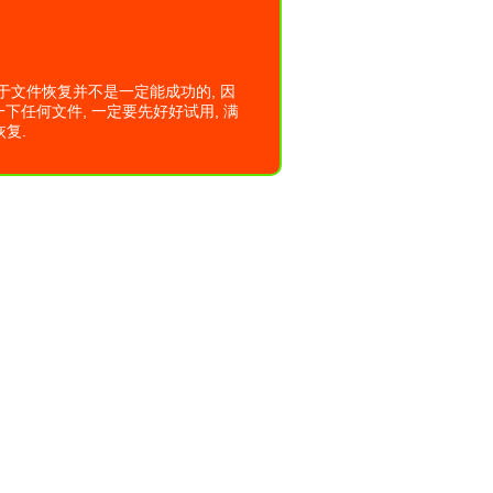
于文件恢复并不是一定能成功的, 因
下任何文件, 一定要先好好试用, 满
复.