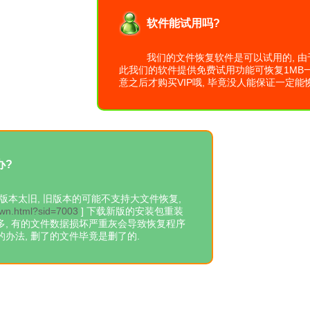
软件能试用吗?
我们的文件恢复软件是可以试用的, 由
此我们的软件提供免费试用功能可恢复1MB一
意之后才购买VIP哦, 毕竟没人能保证一定能恢
办?
本太旧, 旧版本的可能不支持大文件恢复,
dwn.html?sid=7003
] 下载新版的安装包重装
多, 有的文件数据损坏严重灰会导致恢复程序
的办法, 删了的文件毕竟是删了的.