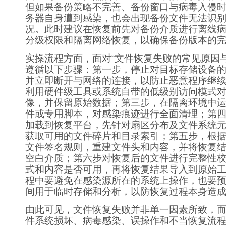
但如果备份策略不完善、备份窗口与病毒入侵
务器自身遭到感染，也会出现备份文件无法识
况。此时建议在恢复前先对备份介质进行离线
分级权限和隔离网络恢复，以确保备份版本的
实操流程方面，面对“文件恢复失败的常见原因
遵循以下步骤：第一步，停止对目标存储设备
并立即断开与网络的连接，以防止恶意程序继
利用硬件级工具或系统自带的低级别访问模式
像，并保留原始数据；第三步，在隔离环境中
件或专用脚本，对感染痕迹进行全面清理；第
加载到恢复平台，先针对扇区分布及文件系统
获取可用的文件碎片和目录索引；第五步，根
文件签名规则，重建文件头和内容，并将恢复
空白介质；第六步对恢复后的文件进行完整性
式和内容是否可用，再将恢复结果导入到原始
程中要避免在感染源所在的系统上操作，也要
间用于临时存储和分析，以防恢复过程本身造
由此可见，文件恢复失败并非单一因素所致，
件系统损坏、病毒感染、误操作和不当恢复流