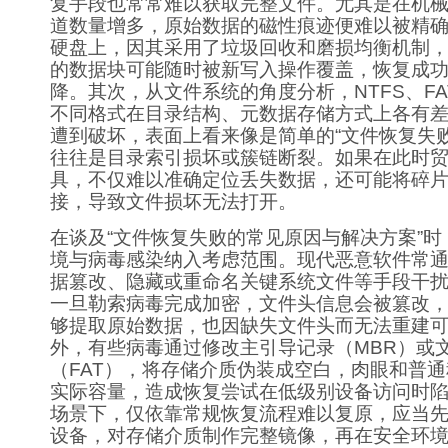
复手段也常常难以获取完整文件。尤其是在机
道数量增多，原始数据的磁性痕迹便难以被精
硬盘上，因其采用了垃圾回收和磨损均衡机制
的数据块可能随时被新写入操作覆盖，恢复成
降。其次，从文件系统的角度分析，NTFS、FAT3
不同格式在目录结构、元数据存储方式上各有
遭到破坏，表面上看来像是简单的“文件恢复失
往往是目录索引损坏或簇链断裂。如果在此时
具，不仅难以准确定位丢失数据，还可能将碎
接，导致文件损坏无法打开。
在谈及“文件恢复失败的常见原因与解决方案”
境与病毒感染纳入考虑范围。现代恶意软件常
据篡改、隐藏或重命名关键系统文件等手段干
一旦勒索病毒完成加密，文件头信息会被篡改
够提取原始数据，也因缺失文件头而无法重建
外，有些病毒通过修改主引导记录（MBR）或
（FAT），将存储介质伪装成空白，肉眼和普
实际容量，造成恢复尝试在低级别设备访问时
场景下，仅依靠常规恢复流程难以复原，应当
设备，对存储介质制作完整镜像，再在安全环