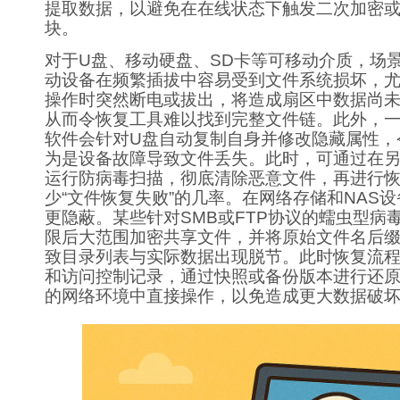
提取数据，以避免在在线状态下触发二次加密
块。
对于U盘、移动硬盘、SD卡等可移动介质，场
动设备在频繁插拔中容易受到文件系统损坏，
操作时突然断电或拔出，将造成扇区中数据尚
从而令恢复工具难以找到完整文件链。此外，
软件会针对U盘自动复制自身并修改隐藏属性，
为是设备故障导致文件丢失。此时，可通过在
运行防病毒扫描，彻底清除恶意文件，再进行
少“文件恢复失败”的几率。在网络存储和NAS
更隐蔽。某些针对SMB或FTP协议的蠕虫型病
限后大范围加密共享文件，并将原始文件名后
致目录列表与实际数据出现脱节。此时恢复流
和访问控制记录，通过快照或备份版本进行还
的网络环境中直接操作，以免造成更大数据破