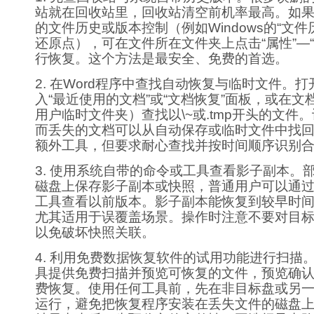
站就在回收站里，回收站清空前机率最高。如
的文件历史或版本控制（例如Windows的“文件
还原点），可在文件所在文件夹上点击“属性”—“
行恢复。这个方法是最安全、免费的首选。
2. 在Word程序中查找自动恢复与临时文件。打开
入“最近使用的文档”或“文档恢复”面板，或在文
用户临时文件夹）查找以\~或.tmp开头的文件
而丢失的文档可以从自动保存或临时文件中找
额外工具，但要求耐心查找并按时间顺序识别
3. 使用系统自带的命令或工具查看影子副本。
磁盘上保存影子副本或快照，普通用户可以通
工具查看以前版本。影子副本能恢复到较早时
尤其适用于误覆盖场景。操作时注意不要对目
以免破坏快照关联。
4. 利用免费数据恢复软件的试用功能进行扫描
具提供免费扫描并预览可恢复的文件，预览确
费恢复。使用任何工具前，先在非目标盘或另
运行，避免把恢复程序安装在丢失文件的磁盘