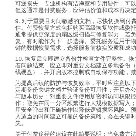
可逆损失。专业机构有洁净室和专用硬件，可
但这通常是付费服务，应评估价值和成本再决
9. 对于重要且时间敏感的文档，尽快切换到付
估。付费恢复方式包括购买高级恢复软件或委
通常提供更深度的扇区级扫描与修复能力，若
复，有时能作为下一步选择。委托服务适用于
键的数据恢复需求，选择服务前核实资质和成
10. 恢复后立即建立备份并检查文件完整性。
着问题结束，应立即对重要文档建立多地备份（
线硬盘），并开启版本控制或自动保存功能，
为提高后续的防护与恢复效率，平时应注意以
定期备份关键文档并验证备份可用性；开启办
与版本历史；对重要文件使用加密和访问权限
作；避免在同一分区频繁进行大规模数据写入
用安全弹出和正确操作以降低逻辑损坏风险。
入适当的时间建立可靠的备份策略，会在关键
失。
关于付费途径的建议在此简要说明：当免费方