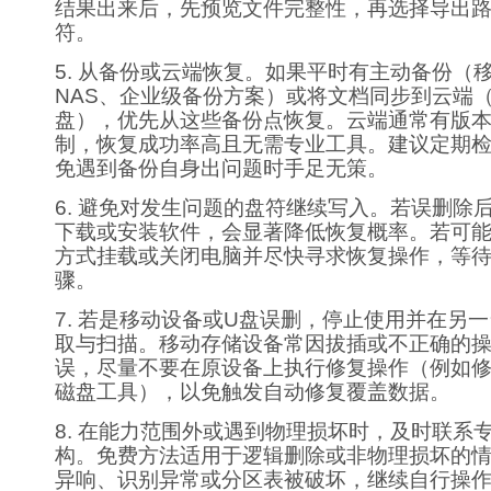
结果出来后，先预览文件完整性，再选择导出
符。
5. 从备份或云端恢复。如果平时有主动备份（
NAS、企业级备份方案）或将文档同步到云端
盘），优先从这些备份点恢复。云端通常有版
制，恢复成功率高且无需专业工具。建议定期
免遇到备份自身出问题时手足无策。
6. 避免对发生问题的盘符继续写入。若误删除
下载或安装软件，会显著降低恢复概率。若可
方式挂载或关闭电脑并尽快寻求恢复操作，等
骤。
7. 若是移动设备或U盘误删，停止使用并在另
取与扫描。移动存储设备常因拔插或不正确的
误，尽量不要在原设备上执行修复操作（例如
磁盘工具），以免触发自动修复覆盖数据。
8. 在能力范围外或遇到物理损坏时，及时联系
构。免费方法适用于逻辑删除或非物理损坏的
异响、识别异常或分区表被破坏，继续自行操