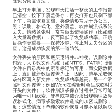
除免费恢复方法”。
早上打开电脑，发现昨天忙活一整夜的工作报
已清空，按下了覆盖保存，再次打开也只剩下
下午，急需恢复文档。类似情形常见于办公室
景：误删、格式化、意外覆盖、软件崩溃或系
丢失。情绪紧张时，常常做出错误操作（比如
入大量新数据），反而降低了恢复成功率。正
目操作更重要——保持冷静、停止对丢失分区
查，这是成功恢复的第一道防线。
文件丢失的原因和底层逻辑并非神秘。误删除
销毁，大多数文件系统（如NTFS、FAT等）
文件在目录表中的索引标记为可用，而实际数
上，直到被新数据覆盖为止。因此，越早采取
该分区写入新文件，恢复成功率越高。另一个
临时文件覆盖：例如Word在编辑时会生成临时文件
开头的文件），软件崩溃或保存过程中异常可
为唯一可用线索。硬盘或存储介质出现物理故
误格式化、病毒或勒索软件造成的加密或删除
度；这些情况下单纯的软件恢复可能不足以解