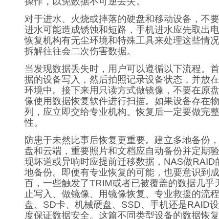
操作，以免数据不可逆丢失。
对于进水、火烧或摔落的硬盘和移动设备，不
进水可能造成锈蚀和短路，手机进水应先取出
恢复机构有无尘环境和特殊工具来处理这些情
拆解往往会二次伤害数据。
当发现数据丢失时，用户可以遵循以下流程。
据的设备写入，然后拍照记录设备状态，并放
环境中。接下来用只读方式做镜像，不要在原
像使用数据恢复软件进行扫描。如果设备存在
列，应立即交给专业机构。恢复后一定要做完
性。
防患于未然比事后恢复更重要。建立多地备份
盘和云端，重要照片和文档应自动备份并定期
现坏道或异响时应提前迁移数据，NAS做RAI
地备份。即便有专业恢复的可能，也要意识到
百，一些触发了TRIM或者已被覆盖的数据几乎
止写入、做镜像、用镜像恢复、专业救援的流程
盘、SD卡、机械硬盘、SSD、手机还是RAID
度保证数据安全。这篇不同类型设备的数据恢