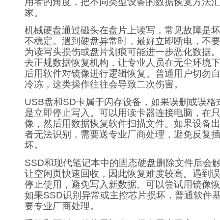
用者的角度，把不同类型设备的数据恢复方法
家。
机械硬盘通过磁头在盘片上读写，常见故障是
不稳定。遇到硬盘异常时，最好立即断电，不
为读写头损伤或盘片划痕可能进一步恶化数据
去正规数据恢复机构，让专业人员在无尘环境
后用软件对镜像进行逻辑恢复。普通用户切勿
冷冻，这类操作往往会导致二次伤害。
USB盘和SD卡属于闪存设备，如果误删或误格
是立即停止写入。可以用读卡器连接电脑，在
像，然后用数据恢复软件扫描文件。如果设备
者无法识别，需要送专业厂商处理，避免反复
坏。
SSD和现代笔记本中的固态硬盘删除文件后会触
让空闲页快速回收，因此恢复难度较高。遇到
停止使用，避免写入新数据。可以尝试用镜像
如果SSD识别异常或主控芯片损坏，普通软件
要专业厂商处理。