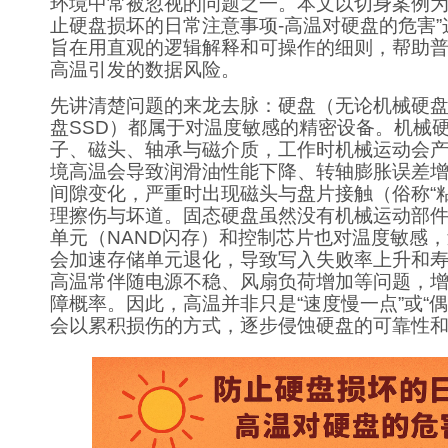
环境中常被忽视的问题之一。本文以切身案例为
止硬盘损坏的日常注意事项-高温对硬盘的危害
旨在用直观的逻辑解释和可操作的细则，帮助
高温引发的数据风险。
先讲清楚问题的来龙去脉：硬盘（无论机械硬盘
盘SSD）都属于对温度敏感的精密设备。机械
子、磁头、轴承与磁介质，工作时机械运动会
境高温会导致润滑油性能下降、转轴膨胀误差
间隙变化，严重时出现磁头与盘片接触（俗称“
理擦伤与坏道。固态硬盘虽然没有机械运动部
单元（NAND闪存）和控制芯片也对温度敏感
会加速存储单元退化，导致写入失败率上升和
高温常伴随电源不稳、风扇负荷增加等问题，
障概率。因此，高温并非只是“速度慢一点”或“偶
会以累积损伤的方式，逐步侵蚀硬盘的可靠性