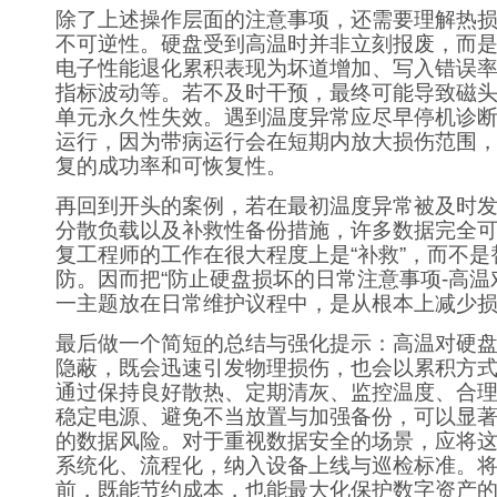
除了上述操作层面的注意事项，还需要理解热
不可逆性。硬盘受到高温时并非立刻报废，而
电子性能退化累积表现为坏道增加、写入错误率上
指标波动等。若不及时干预，最终可能导致磁
单元永久性失效。遇到温度异常应尽早停机诊
运行，因为带病运行会在短期内放大损伤范围
复的成功率和可恢复性。
再回到开头的案例，若在最初温度异常被及时
分散负载以及补救性备份措施，许多数据完全
复工程师的工作在很大程度上是“补救”，而不是
防。因而把“防止硬盘损坏的日常注意事项-高温
一主题放在日常维护议程中，是从根本上减少
最后做一个简短的总结与强化提示：高温对硬
隐蔽，既会迅速引发物理损伤，也会以累积方
通过保持良好散热、定期清灰、监控温度、合
稳定电源、避免不当放置与加强备份，可以显
的数据风险。对于重视数据安全的场景，应将
系统化、流程化，纳入设备上线与巡检标准。
前，既能节约成本，也能最大化保护数字资产