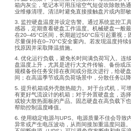
箱内灰尘，笔记本可用压缩空气短促吹除散热
业维修清理。清洁时避免直接接触盘片或内部
3. 监控硬盘温度并设定告警。通过系统监控工
感器，定期查看硬盘工作温度。机械硬盘一般
在20–45°C区间，长期超过50°C应引起重视
尽量保持在0–70°C安全窗内。若发现温度持
找原因并采取降温措施。
4. 优化运行负载，避免长时间满负荷写入。连
盘温度上升，尤其是进行大文件传输、备份或
规模备份任务安排在夜间或分批次进行，给硬
间；在高温季节或高负荷场景中，分散任务以
5. 提升机箱或外壳散热能力。对于台式机，可
有更好气流设计的机箱；对于外置硬盘盒，选
或较大散热面板的产品。固态硬盘在高负载下
帮助控制温度峰值。
6. 使用稳定电源与UPS。电源质量不佳会导致
异常或产生电压波动，从而间接加重温度问题
不间断电源（UPS）可以避免突发断电和电压