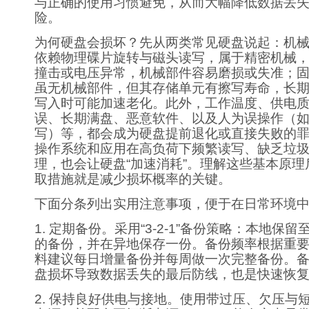
与正确的使用习惯避免，从而大幅降低数据丢
险。
为何硬盘会损坏？先从两类常见硬盘说起：机械
依赖物理碟片旋转与磁头读写，属于精密机械
撞击或电压异常，机械部件容易磨损或失准；固
虽无机械部件，但其存储单元有擦写寿命，长
写入时可能加速老化。此外，工作温度、供电
误、长期满盘、恶意软件、以及人为误操作（
写）等，都会成为硬盘提前退化或直接失败的
操作系统和应用在高负荷下频繁读写、缺乏垃
理，也会让硬盘“加速消耗”。理解这些基本原
取措施就是减少损坏概率的关键。
下面分条列出实用注意事项，便于在日常环境
1. 定期备份。采用“3-2-1”备份策略：本地保
的备份，并在异地保存一份。备份频率根据重
料建议每日增量备份并每周做一次完整备份。
盘损坏导致数据丢失的最后防线，也是快速恢
2. 保持良好供电与接地。使用带过压、欠压与