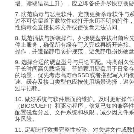
增、读取错误上升），应立即备份并尽快更换
7. 防范病毒与恶意软件。定期更新杀毒软件与
过不可信渠道下载软件或打开来历不明的附件
性病毒会直接损坏文件或使硬盘无法访问。
8. 规范插拔与拆装操作。外接硬盘在拔出前应
停止服务，确保所有缓存写入完成再断开连接
操作，并遵循静电防护规范，避免静电损伤硬
9. 选择合适的硬盘型号与用途匹配。将高耐久
于长时间高负载场景，普通家用硬盘用于日常
的场景，优先考虑高寿命SSD或者搭配写入均
速、缓存及接口类型也应按使用场景选择，避
过早损耗。
10. 做好系统与软件层面的维护。及时更新操
（BIOS/UEFI）和驱动程序，修复已知的兼
配置磁盘分区、文件系统和权限，减少因文件
坏风险。
11. 定期进行数据完整性校验。对关键文件或