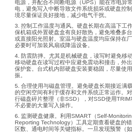
电源，并配合不间断电源（UPS）能在市电异
电，避免写入中断导致文件系统损坏或硬盘控
境尽量保证良好接地，减少电气干扰。
3. 控制工作温度与通风。硬盘长期在高温下工
保机箱或外置硬盘盒有良好散热，避免堆叠多
或直接阳光照射。室温与硬盘温度均应保持在
必要时可加装风扇或降温设备。
4. 防震防摔。尤其是机械硬盘，读写时避免移
移动硬盘在读写过程中应避免震动和撞击，外
保护套。台式机内部硬盘安装要稳固，尽量使
振。
5. 合理使用与磁盘管理。避免硬盘长期接近满
的空闲空间有利于缓存和文件系统正常运作。
行磁盘碎片整理（非SSD），对SSD使用TRI
不必要的大量写入操作。
6. 监测硬盘健康。利用SMART（Self-Monitoring, 
Reporting Technology）工具定期查看硬
区数、通电时间等关键指标。一旦发现预警（