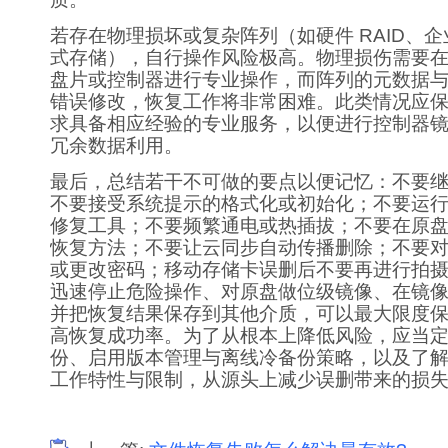
若存在物理损坏或复杂阵列（如硬件 RAID、企
式存储），自行操作风险极高。物理损伤需要
盘片或控制器进行专业操作，而阵列的元数据
错误修改，恢复工作将非常困难。此类情况应
求具备相应经验的专业服务，以便进行控制器
冗余数据利用。
最后，总结若干不可做的要点以便记忆：不要
不要接受系统提示的格式化或初始化；不要运
修复工具；不要频繁通电或热插拔；不要在原
恢复方法；不要让云同步自动传播删除；不要
或更改密码；移动存储卡误删后不要再进行拍
迅速停止危险操作、对原盘做位级镜像、在镜
并把恢复结果保存到其他介质，可以最大限度
高恢复成功率。为了从根本上降低风险，应当
份、启用版本管理与离线冷备份策略，以及了
工作特性与限制，从源头上减少误删带来的损