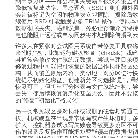
到出事分区——都会增加关键扇区被永久覆盖
降低恢复成功率。固态硬盘（SSD）则有额外风险
会让被标记为空闲的物理块立即擦除，擦除后
续使用 SSD 可能触发更多 TRIM 操作，使原
数据彻底丢失。遇到误删，务必让存储介质保
电也能阻止远程或自动同步将本地删除传播到
许多人在紧张时会试图用系统自带修复工具或
来“修好”盘，比如运行磁盘检查（chkdsk）或
具通常会修改文件系统元数据、尝试重建目录
修复过程中可能把可恢复的数据当作损坏数据
构，从而覆盖原始内容。类似地，对分区进行
统提示初始化磁盘、创建新分区时选择“是”，
恢复可用，但将重写分区表与文件系统结构，
丢失，使后续恢复复杂化甚至无效。因此不要
的“修复”“初始化”“格式化”。
另一类常见误区是对损坏或误删的磁盘频繁通
拔。机械硬盘在出现异常读写或产生坏道时，
扩大，控制器尝试读写失败会导致更多扇区不
伤的设备反复操作可能把短暂能读出的数据也