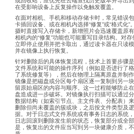
或回收站，应优先在云端查找历史版本并导出
在受影响设备上反复操作以免触发覆盖。
在面对相机、手机和移动存储卡时，常见错误
卡插回设备、或在相机内选择“修复”或“格式化”
摄时直接写入存储卡，新增照片会迅速覆盖原
相机内的“修复”功能也可能重写目录结构。对
立即停止使用并把卡取出，通过读卡器在只读
并在镜像上执行恢复。
针对删除后的具体恢复流程，技术上首要步骤
文件系统和可能的操作序列（例如是否进行了
了系统修复等），然后在物理上隔离原盘并制
镜像是把磁盘或分区每个扇区逐一复制到另一
留原始扇区的内容与顺序。这一过程能够防止
盘造成进一步破坏。对镜像执行扫描可以通过
数据结构（如索引节点、主文件表、分配表）
删除但尚未覆盖的簇或块，之后按文件类型及
据。对于日志式文件系统或有事务日志的系统
日志回滚到删除发生前的状态，恢复部分或全
是，恢复出的文件应当写到另一块健康介质，
质。