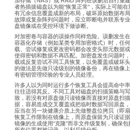
加存储（NAS）或 RAID 阵列在误删后自行
者热插拔磁盘以为能“恢复正常”，实际上可能
有冗余信息覆盖成新的布局，破坏原始数据布
故障或复杂阵列问题时，应立即断电并联系专
盘镜像或在受控环境下做诊断。
对加密卷与容器的误操作同样危险。误删发生
容器化存储（例如某类专用加密格式）时，任
载、尝试修复或更改密码都会改变头部元数据
使得密钥和数据不再匹配。加密盘发生问题时
载或反复尝试不同工具恢复，以免覆盖或破坏
的做法是先做只读级别的镜像备份，再在镜像
有密钥管理经验的专业人员处理。
许多人以为同时运行多个恢复工具会提高命中
往往适得其反。不同工具对磁盘的扫描策略与
致，若没有对原盘做只读镜像而直接对原盘扫
据，容易造成交叉覆盖或把临时数据写回原盘
应当在另一块健康介质上先做整盘位拷贝（即
恢复工作限制在镜像上，而原盘保留为只读证
镜像的生成使用“克隆”而非文件级复制，确保
所有位置都被记录，以利后续分析。